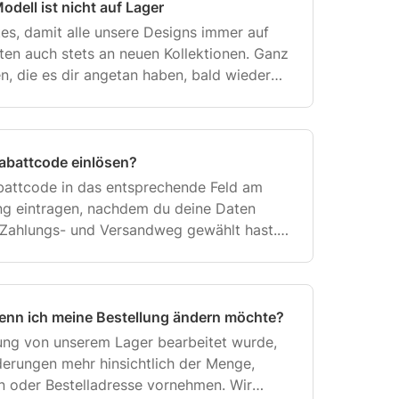
dell ist nicht auf Lager
es, damit alle unsere Designs immer auf
iten auch stets an neuen Kollektionen. Ganz
n, die es dir angetan haben, bald wieder
o weit ist, bekommst du von uns eine E-
Rabattcode einlösen?
battcode in das entsprechende Feld am
ng eintragen, nachdem du deine Daten
Zahlungs- und Versandweg gewählt hast.
e einlösen” und der Rabatt wird
 Gesamt
enn ich meine Bestellung ändern möchte?
ung von unserem Lager bearbeitet wurde,
erungen mehr hinsichtlich der Menge,
n oder Bestelladresse vornehmen. Wir