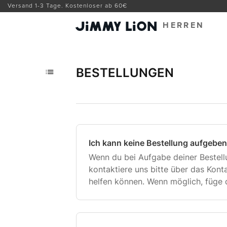
Versand 1-3 Tage. Kostenloser ab 60€
HERREN
Alle Artikel
BESTELLUNGEN
BESTELLUNGEN
Ich kann keine Bestellung aufgebe
Wenn du bei Aufgabe deiner Bestell
kontaktiere uns bitte über das Konta
helfen können. Wenn möglich, füge 
oder eine genaue Beschreibung des