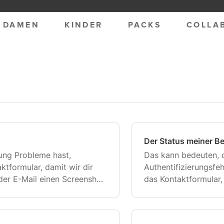
DAMEN
KINDER
PACKS
COLLA
n
Der Status meiner Be
ung Probleme hast,
Das kann bedeuten, 
ktformular, damit wir dir
Authentifizierungsfe
der E-Mail einen Screenshot
das Kontaktformular,
 Problems hinzu.
zukommen lassen kö