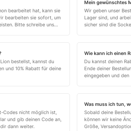
Mein gewünschtes Mo
on bearbeitet hat, kann sie
Wir geben unser Best
ir bearbeiten sie sofort, um
Lager sind, und arbe
isten. Bitte schreibe uns
sicher sind die Socke
lfen dir bei der Stornierun
auf Lager. Wenn es s
Mail.
?
Wie kann ich einen 
ion bestellst, kannst du
Du kannst deinen Ra
en und 10% Rabatt für deine
Ende deiner Bestellu
eingegeben und den 
Klicke dann auf “Cod
automatisch auf die
Was muss ich tun, w
-Codes nicht möglich ist,
Sobald deine Bestell
lar und gib deinen Code an,
können wir keine Änd
dir dann weiter.
Größe, Versandoptio