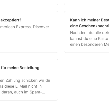
bearbeiten die Beste
möglich, die v
akzeptiert?
Kann ich meiner Best
eine Geschenknachr
American Express, Discover
Nachdem du alle dein
kannst du eine Karte
einen besonderen Me
 für meine Bestellung
en Zahlung schicken wir dir
ls diese E-Mail nicht in
k daran, auch im Spam-
achzuschauen. Wenn du noch